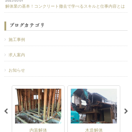
2025.05.07
解体業の基本！コンクリート撤去で学べるスキルと仕事内容とは
ブログカテゴリ
施工事例
求人案内
お知らせ
事
内装解体
木造解体