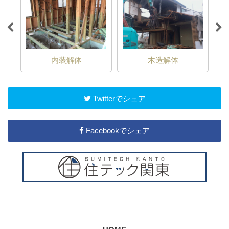
事
内装解体
木造解体
Twitterでシェア
Facebookでシェア